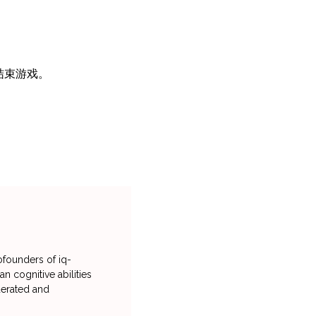
结束游戏。
ofounders of iq-
n cognitive abilities
oderated and