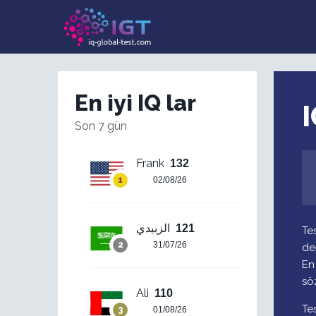
En iyi IQ lar
I
Son 7 gün
Frank
132
02/08/26
الزبيدي
121
Te
31/07/26
de
En
sö
Ali
110
Te
01/08/26