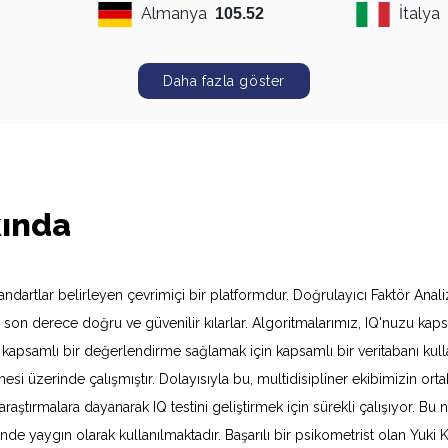
Almanya
İtalya
105.52
Daha fazla göster
kında
andartlar belirleyen çevrimiçi bir platformdur. Doğrulayıcı Faktör Anali
 son derece doğru ve güvenilir kılarlar. Algoritmalarımız, IQ'nuzu kaps
ak kapsamlı bir değerlendirme sağlamak için kapsamlı bir veritabanı kullan
rilmesi üzerinde çalışmıştır. Dolayısıyla bu, multidisipliner ekibimizin 
ni araştırmalara dayanarak IQ testini geliştirmek için sürekli çalışıyor.
de yaygın olarak kullanılmaktadır. Başarılı bir psikometrist olan Yuki 