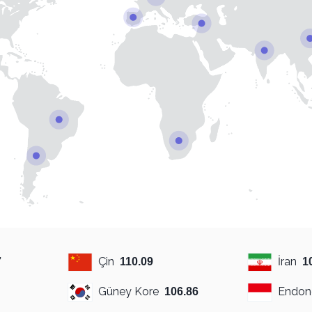
Çin
İran
7
110.09
1
Güney Kore
Endon
106.86