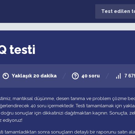
Test edilen 
Q testi
Yaklaşık 20 dakika
40 soru
7 67
stimiz, mantıksal düşünme, desen tanıma ve problem çözme becer
ğerlendirecek 40 soru içermektedir. Testi tamamlamak için yaklaş
 doğru sonuçlar için dikkatinizi dağıtmaktan kaçının. Sonuçta, 
z ediyoruz!
sti tamamladıktan sonra sonuçların detaylı bir raporunu satın alabi