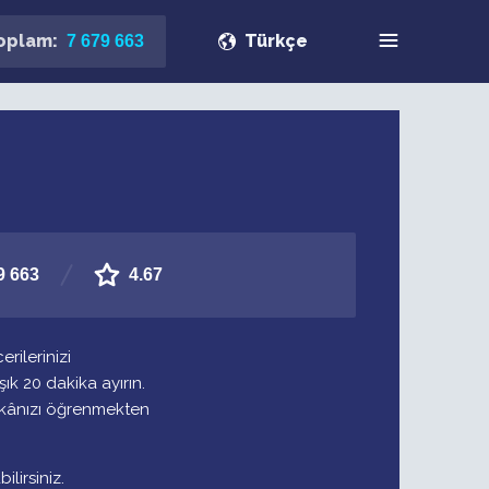
toplam:
Türkçe
7 679 663
9 663
4.67
ilerinizi
ık 20 dakika ayırın.
zekânızı öğrenmekten
lirsiniz.