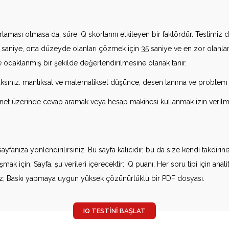
nırlaması olmasa da, süre IQ skorlarını etkileyen bir faktördür. Testimiz
5 saniye, orta düzeyde olanları çözmek için 35 saniye ve en zor olanlar
 ve odaklanmış bir şekilde değerlendirilmesine olanak tanır.
şacaksınız: mantıksal ve matematiksel düşünce, desen tanıma ve proble
ernet üzerinde cevap aramak veya hesap makinesi kullanmak izin veril
yfanıza yönlendirilirsiniz. Bu sayfa kalıcıdır, bu da size kendi takdirin
için. Sayfa, şu verileri içerecektir: IQ puanı; Her soru tipi için anali
yeriniz; Baskı yapmaya uygun yüksek çözünürlüklü bir PDF dosyası.
IQ TESTINI BAŞLAT