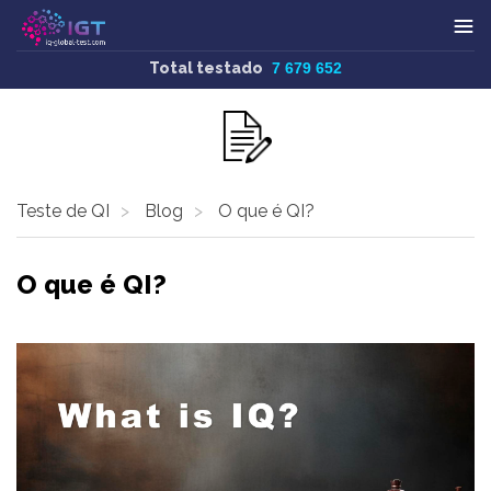
Total testado
7 679 652
Teste de QI
Blog
O que é QI?
O que é QI?