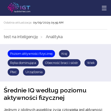
Ostatnia aktualizacja:
05/09/2025 05:59 AM
test na inteligencję
Analityka
Poziom aktywności fizycznej
Kraj
Ręka dominująca
Obecność braci i sióstr
Wiek
Płeć
Urządzenia
Średnie IQ według poziomu
aktywności fizycznej
Jednym z istotnych aspektów życia człowieka jest aktywność