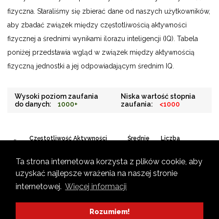
fizyczna. Staraliśmy się zbierać dane od naszych użytkowników,
aby zbadać związek między częstotliwością aktywności
fizycznej a średnimi wynikami ilorazu inteligencji (IQ). Tabela
poniżej przedstawia wgląd w związek między aktywnością
fizyczną jednostki a jej odpowiadającym średnim IQ.
Wysoki poziom zaufania
Niska wartość stopnia
do danych:
1000+
zaufania:
<1000
Częstotliwość Aktywności
Średnie
Liczba
#
Fizycznej
IQ
odpowiedzi
Ta strona internetowa korzysta z plików cookie, aby
#1
Sporadycznie
103.00
1000+
uzyskać najlepsze wrażenia na naszej stronie
#2
Rzadko
101.74
1000+
internetowej.
Więcej informacji
#3
Regularnie
100.91
100+
Rozumiem!
#4
Nigdy
99.32
1000+