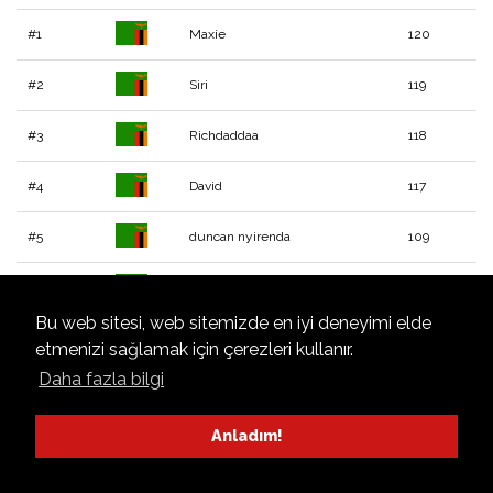
#1
Maxie
120
#2
Siri
119
#3
Richdaddaa
118
#4
David
117
#5
duncan nyirenda
109
#6
Jo
109
Bu web sitesi, web sitemizde en iyi deneyimi elde
#7
Jedburgh
104
etmenizi sağlamak için çerezleri kullanır.
Daha fazla bilgi
Anladım!