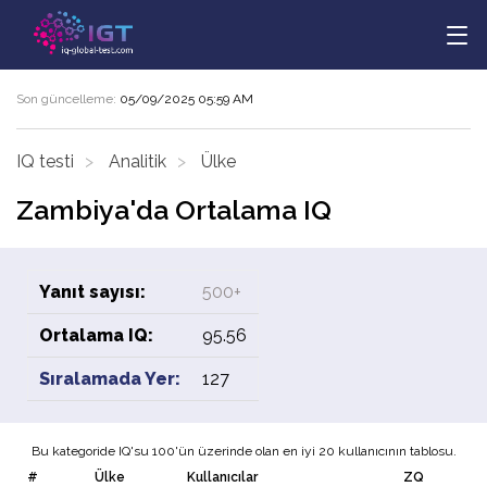
Son güncelleme:
05/09/2025 05:59 AM
IQ testi
Analitik
Ülke
Zambiya'da Ortalama IQ
Yanıt sayısı:
500+
Ortalama IQ:
95.56
Sıralamada Yer:
127
Bu kategoride IQ'su 100'ün üzerinde olan en iyi 20 kullanıcının tablosu.
#
Ülke
Kullanıcılar
ZQ