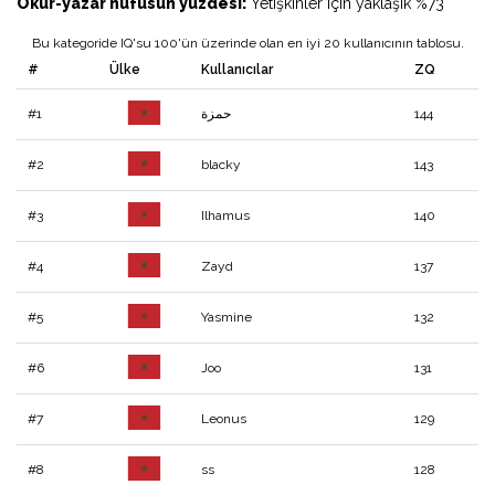
Okur-yazar nüfusun yüzdesi:
Yetişkinler için yaklaşık %73
Bu kategoride IQ'su 100'ün üzerinde olan en iyi 20 kullanıcının tablosu.
#
Ülke
Kullanıcılar
ZQ
#1
حمزة
144
#2
blacky
143
#3
Ilhamus
140
#4
Zayd
137
#5
Yasmine
132
#6
Joo
131
#7
Leonus
129
#8
ss
128