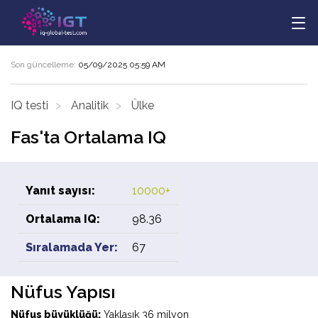
Son güncelleme:
05/09/2025 05:59 AM
IQ testi
Analitik
Ülke
Fas'ta Ortalama IQ
Yanıt sayısı:
10000+
Ortalama IQ:
98.36
Sıralamada Yer:
67
Nüfus Yapısı
Nüfus büyüklüğü:
Yaklaşık 36 milyon