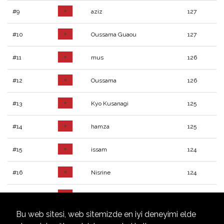
#9
aziz
127
#10
Oussama Guaou
127
#11
mus
126
#12
Oussama
126
#13
Kyo Kusanagi
125
#14
hamza
125
#15
issam
124
#16
Nisrine
124
#17
imane
124
Bu web sitesi, web sitemizde en iyi deneyimi elde
#18
ahmed
124