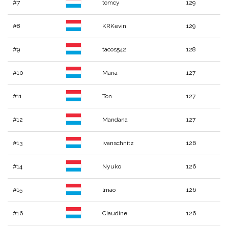
#7
tomcy
129
#8
KRKevin
129
#9
tacos542
128
#10
Maria
127
#11
Ton
127
#12
Mandana
127
#13
ivanschnitz
126
#14
Nyuko
126
#15
lmao
126
#16
Claudine
126