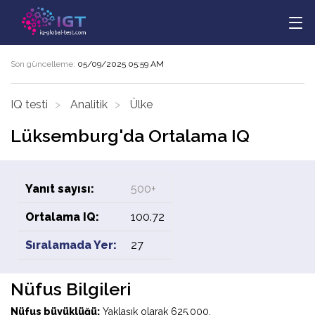
Son güncelleme:
05/09/2025 05:59 AM
IQ testi
Analitik
Ülke
Lüksemburg'da Ortalama IQ
Yanıt sayısı:
500+
Ortalama IQ:
100.72
Sıralamada Yer:
27
Nüfus Bilgileri
Nüfus büyüklüğü:
Yaklaşık olarak 625.000.