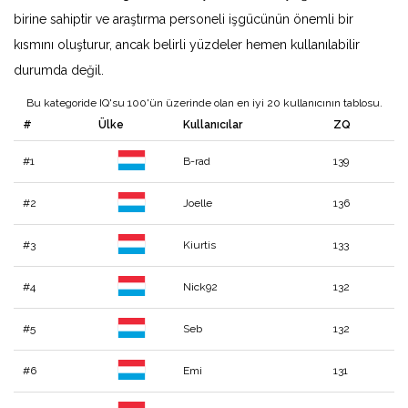
birine sahiptir ve araştırma personeli işgücünün önemli bir
kısmını oluşturur, ancak belirli yüzdeler hemen kullanılabilir
durumda değil.
Bu kategoride IQ'su 100'ün üzerinde olan en iyi 20 kullanıcının tablosu.
#
Ülke
Kullanıcılar
ZQ
#1
B-rad
139
#2
Joelle
136
#3
Kiurtis
133
#4
Nick92
132
#5
Seb
132
#6
Emi
131