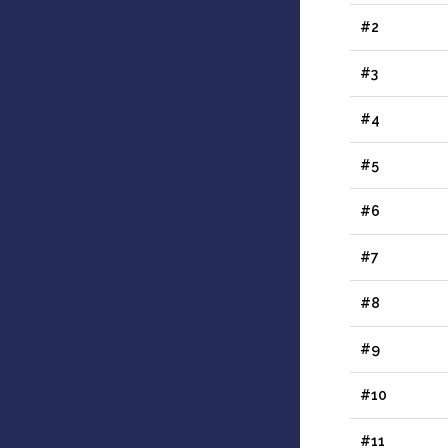
#2
#3
#4
#5
#6
#7
#8
#9
#10
#11