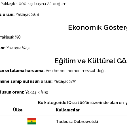
Yaklaşık 1.000 kişi başına 22 doğum
 oranı:
Yaklaşık %68
Ekonomik Göster
Yaklaşık %8
nı:
Yaklaşık %2,2
Eğitim ve Kültürel Gö
lan ortalama harcama:
Veri hemen hemen mevcut değil
imine sahip nüfusun oranı:
Yaklaşık %39
fusun oranı:
Yaklaşık %92
Bu kategoride IQ'su 100'ün üzerinde olan en iyi
Ülke
Kullanıcılar
Tadeusz Dobrowolski