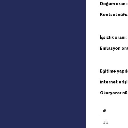
Doğum oranı:
Kentsel nüfus
İşsizlik oranı:
Enflasyon ora
Eğitime yapı
İnternet eriş
Okuryazar nü
#
#1