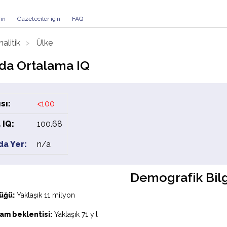
rin
Gazeteciler için
FAQ
nalitik
Ülke
'da Ortalama IQ
sı:
<100
 IQ:
100.68
da Yer:
n/a
Demografik Bilg
üğü:
Yaklaşık 11 milyon
am beklentisi:
Yaklaşık 71 yıl