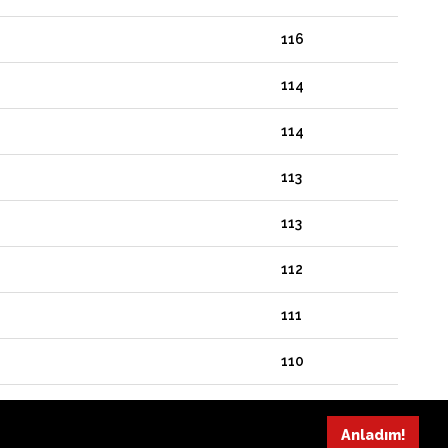
116
114
114
113
113
112
111
110
109
Anladım!