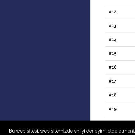
#12
#13
#14
#15
#16
#17
#18
#19
#20
Bu web sitesi, web sitemizde en iyi deneyimi elde etmenizi