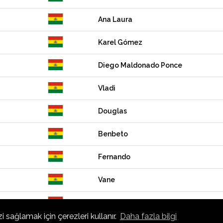
Ana Laura
Karel Gómez
Diego Maldonado Ponce
Vladi
Douglas
Benbeto
Fernando
Vane
Pablo Raya
 sağlamak için çerezleri kullanır.
Daha fazla bilgi