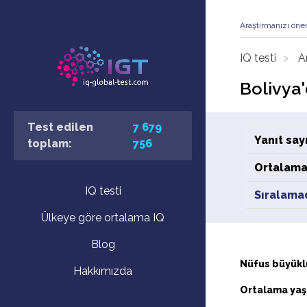
Araştırmanızı öne
IQ testi
A
Bolivya
Test edilen
7 679
Yanıt sayı
toplam:
756
Ortalama
IQ testi
Sıralama
Ülkeye göre ortalama IQ
Blog
Nüfus büyükl
Hakkımızda
Ortalama yaş