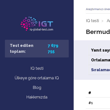
Araştırmanızı öne
IQ testi
A
Bermuda
Test edilen
7 679
Yanıt sayı
toplam:
755
Ortalama
IQ testi
Sıralama
Ülkeye göre ortalama IQ
Blog
#
Hakkımızda
#1