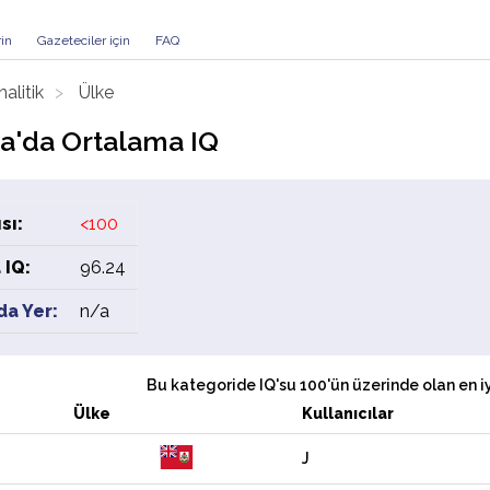
rin
Gazeteciler için
FAQ
nalitik
Ülke
'da Ortalama IQ
sı:
<100
 IQ:
96.24
da Yer:
n/a
Bu kategoride IQ'su 100'ün üzerinde olan en iyi
Ülke
Kullanıcılar
J