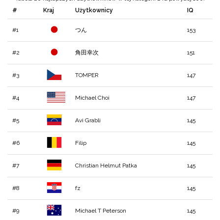
#
Kraj
Użytkownicy
IQ
#1
つん
153
#2
角田幸次
151
#3
TOMPER
147
#4
Michael Choi
147
#5
Avi Grabli
145
#6
Filip
145
#7
Christian Helmut Patka
145
#8
fz
145
#9
Michael T Peterson
145