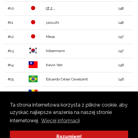
#10
ぽよ。
148
#11
yasushi
148
#12
Masa
147
#13
hilbermann
147
#14
Kevin Yeh
146
#15
Eduardo César Cavalcanti
146
#16
Gedo Stefan
146
Ta strona internetowa korzysta z plików cookie, aby
#17
Damien
145
uzyskać najlepsze wrażenia na naszej stronie
internetowej.
Więcej informacji
#18
김성환
145
#19
Svh21
145
Rozumiem!