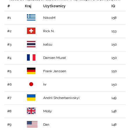
#
Kraj
Użytkownicy
IQ
#1
NikosM
158
#2
Rick N.
153
#3
katsu
150
#4
Damien Murat
150
#5
Frank Janssen
150
#6
hr
150
#7
Andrii Shcherbanivskyi
149
#8
Molly
148
#9
Dan
148