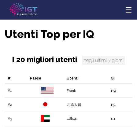
Utenti Top per IQ
I 20 migliori utenti
negli ultimi 7 giorni
#
Paese
Utenti
QI
#1
Frank
132
#2
北原大資
131
#3
عبدالله
111