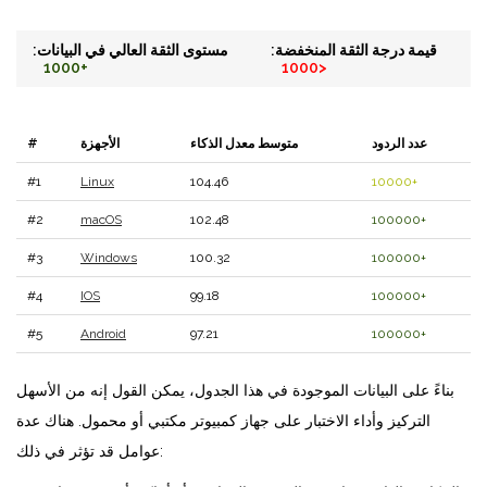
قيمة درجة الثقة المنخفضة:
مستوى الثقة العالي في البيانات:
1000+
<1000
عدد الردود
متوسط ​​معدل الذكاء
الأجهزة
#
#1
Linux
104.46
10000+
#2
macOS
102.48
100000+
#3
Windows
100.32
100000+
#4
IOS
99.18
100000+
#5
Android
97.21
100000+
بناءً على البيانات الموجودة في هذا الجدول، يمكن القول إنه من الأسهل
التركيز وأداء الاختبار على جهاز كمبيوتر مكتبي أو محمول. هناك عدة
عوامل قد تؤثر في ذلك: