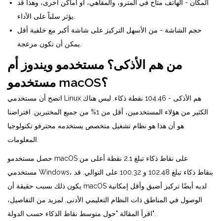
المكان - الهاتف متاح في المترو، والمقاهي، أو أماكن أخرى، وهذا قد
يؤثر سلباً على الأداء.
حجم الشاشة - من الأسهل التركيز على شاشة أكبر مع خلفية أقل
يمكن أن تكون مزعجة.
من هم الأذكى؟ مستخدمو ويندوز أم
مستخدمو macOS؟
اتضح أن مستخدمي Linux هم الأذكى - 104.46 نقطة ذكاء. ليس هناك
الكثير من هؤلاء المستخدمين، أقل من 1% من جميع المختبرين. افتراضنا
هو أن هذا هو نظام تشغيل متخصص يستخدمه محترفو تكنولوجيا
المعلومات.
حصل مستخدمو macOS على نقاط ذكاء تبلغ 2.1 نقطة أعلى من
مستخدمي Windows، بنقاط ذكاء تبلغ 102.48 و 100.32 على التوالي. قد
يكون ذلك بسبب حقيقة أن macOS لديه أيضًا تركيز أضيق وأقل إمكانية
الوصول في المناطق ذات النظام التعليمي الأدنى. لمزيد من التفاصيل،
اقرأ المقالة "حول متوسط نقاط الذكاء حسب الدولة".