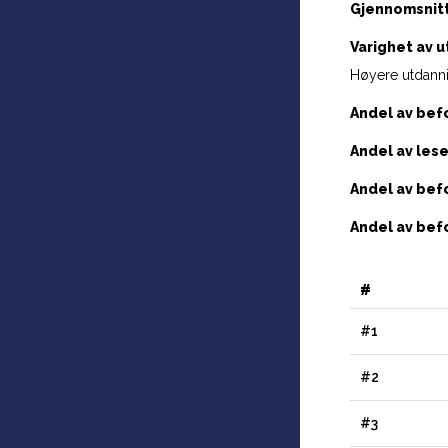
Gjennomsnittl
Varighet av 
Høyere utdannin
Andel av befo
Andel av les
Andel av bef
Andel av befo
#
#1
#2
#3