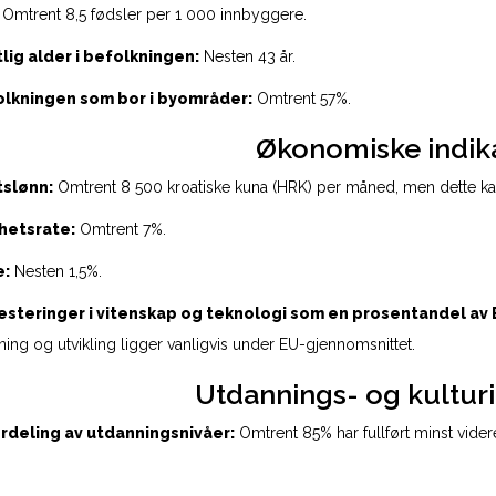
Omtrent 8,5 fødsler per 1 000 innbyggere.
ig alder i befolkningen:
Nesten 43 år.
olkningen som bor i byområder:
Omtrent 57%.
Økonomiske indik
slønn:
Omtrent 8 500 kroatiske kuna (HRK) per måned, men dette kan
hetsrate:
Omtrent 7%.
e:
Nesten 1,5%.
vesteringer i vitenskap og teknologi som en prosentandel av 
rskning og utvikling ligger vanligvis under EU-gjennomsnittet.
Utdannings- og kultur
ordeling av utdanningsnivåer:
Omtrent 85% har fullført minst vide