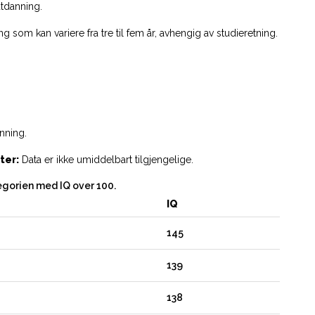
tdanning.
g som kan variere fra tre til fem år, avhengig av studieretning.
nning.
ter:
Data er ikke umiddelbart tilgjengelige.
egorien med IQ over 100.
IQ
145
139
138