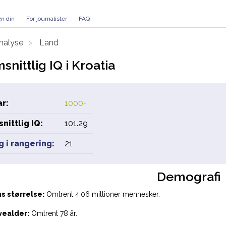
en din
For journalister
FAQ
nalyse
Land
nittlig IQ i Kroatia
ar:
1000+
ittlig IQ:
101.29
 i rangering:
21
Demografi
s størrelse:
Omtrent 4,06 millioner mennesker.
vealder:
Omtrent 78 år.