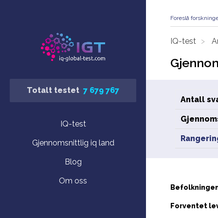
Foreslå forskning
IQ-test
A
Gjennoms
Totalt testet
7 679 767
Antall sv
Gjennomsn
IQ-test
Rangering
Gjennomsnittlig iq land
Blog
Om oss
Befolkningen
Forventet le