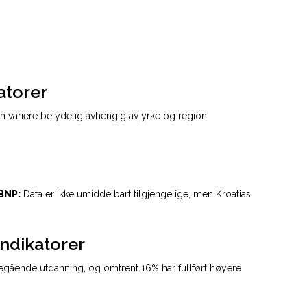
atorer
 variere betydelig avhengig av yrke og region.
BNP:
Data er ikke umiddelbart tilgjengelige, men Kroatias
indikatorer
regående utdanning, og omtrent 16% har fullført høyere