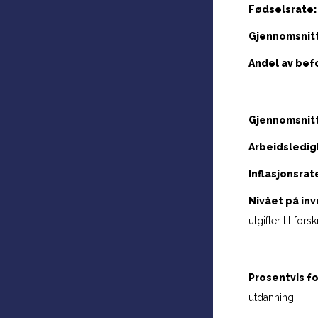
Fødselsrate:
Gjennomsnittl
Andel av bef
Gjennomsnitt
Arbeidsledig
Inflasjonsrat
Nivået på in
utgifter til fo
Prosentvis f
utdanning.