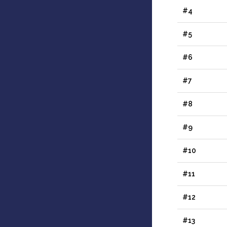
#4
#5
#6
#7
#8
#9
#10
#11
#12
#13