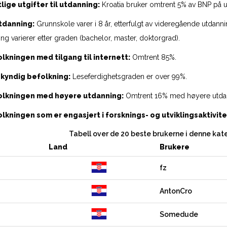
ige utgifter til utdanning:
Kroatia bruker omtrent 5% av BNP på u
utdanning:
Grunnskole varer i 8 år, etterfulgt av videregående utdannin
g varierer etter graden (bachelor, master, doktorgrad).
lkningen med tilgang til internett:
Omtrent 85%.
ekyndig befolkning:
Leseferdighetsgraden er over 99%.
olkningen med høyere utdanning:
Omtrent 16% med høyere utda
lkningen som er engasjert i forsknings- og utviklingsaktivite
Tabell over de 20 beste brukerne i denne kat
Land
Brukere
fz
AntonCro
Somedude