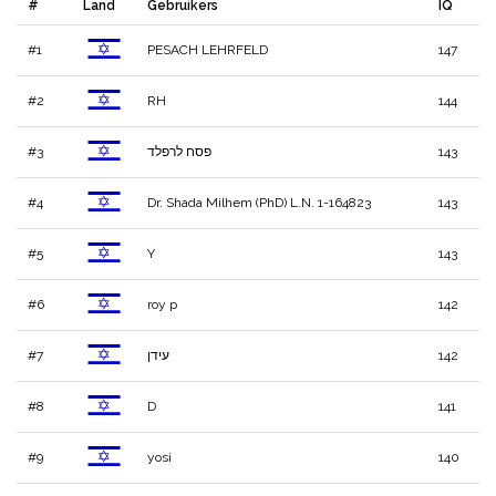
#
Land
Gebruikers
IQ
#1
PESACH LEHRFELD
147
#2
RH
144
#3
פסח לרפלד
143
#4
Dr. Shada Milhem (PhD) L.N. 1-164823
143
#5
Y
143
#6
roy p
142
#7
עידן
142
#8
D
141
#9
yosi
140