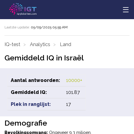
Laatste update:
05/09/2025 05:59 AM
IQ-test
Analytics
Land
Gemiddeld IQ in Israël
Aantal antwoorden:
10000+
Gemiddeld IQ:
101.87
Plek in ranglijst:
17
Demografie
Bevolkingsomvang:
Ongeveer 9,3 miljoen.