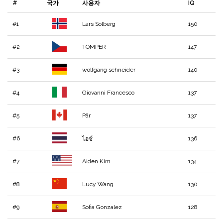
#
국가
사용자
IQ
#1
Lars Solberg
150
#2
TOMPER
147
#3
wolfgang schneider
140
#4
Giovanni Francesco
137
#5
Pär
137
#6
136
ไอซ์
#7
Aiden Kim
134
#8
Lucy Wang
130
#9
Sofia Gonzalez
128