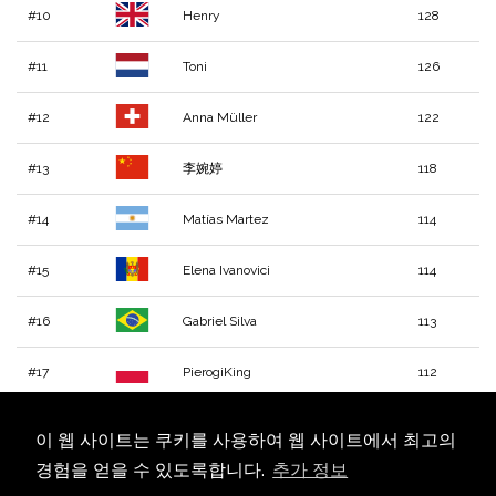
#10
Henry
128
#11
Toni
126
#12
Anna Müller
122
#13
李婉婷
118
#14
Matías Martez
114
#15
Elena Ivanovici
114
#16
Gabriel Silva
113
#17
PierogiKing
112
#18
José Luis Rodríguez
111
이 웹 사이트는 쿠키를 사용하여 웹 사이트에서 최고의
경험을 얻을 수 있도록합니다.
추가 정보
#19
Козак Сергій
110