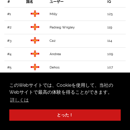
#
国名
ユーザー
IQ
#1
Milly
125
#2
Padraig Wrigley
119
#3
Caz
114
#4
Andrea
109
#5
Dehos
107
#6
eve
107
このWebサイトでは、Cookieを使用して、当社の
Webサイトで最高の体験を得ることができます。
詳しくは
とった！