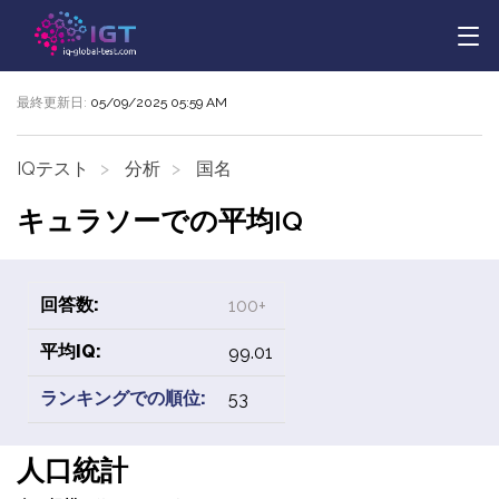
最終更新日:
05/09/2025 05:59 AM
IQテスト
分析
国名
キュラソーでの平均IQ
回答数:
100+
平均IQ:
99.01
ランキングでの順位:
53
人口統計