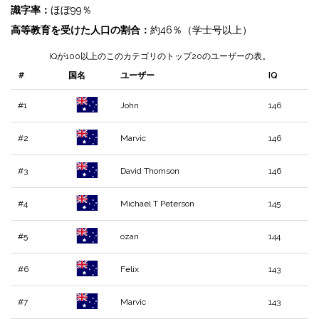
識字率：
ほぼ99％
高等教育を受けた人口の割合：
約46％（学士号以上）
IQが100以上のこのカテゴリのトップ20のユーザーの表。
#
国名
ユーザー
IQ
#1
John
146
#2
Marvic
146
#3
David Thomson
146
#4
Michael T Peterson
145
#5
ozan
144
#6
Felix
143
#7
Marvic
143