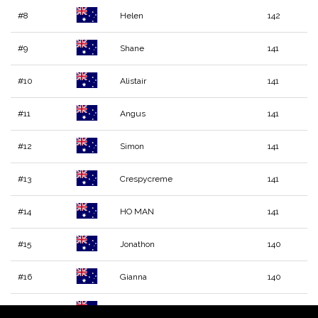
#8
Helen
142
#9
Shane
141
#10
Alistair
141
#11
Angus
141
#12
Simon
141
#13
Crespycreme
141
#14
HO MAN
141
#15
Jonathon
140
#16
Gianna
140
#17
James
140