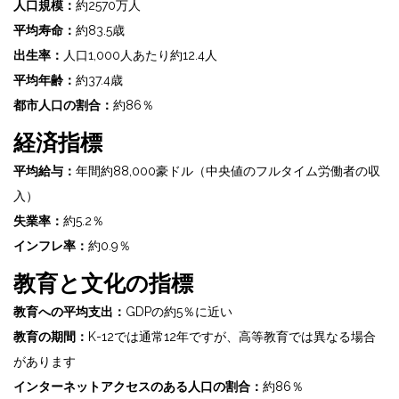
人口規模：
約2570万人
平均寿命：
約83.5歳
出生率：
人口1,000人あたり約12.4人
平均年齢：
約37.4歳
都市人口の割合：
約86％
経済指標
平均給与：
年間約88,000豪ドル（中央値のフルタイム労働者の収
入）
失業率：
約5.2％
インフレ率：
約0.9％
教育と文化の指標
教育への平均支出：
GDPの約5％に近い
教育の期間：
K-12では通常12年ですが、高等教育では異なる場合
があります
インターネットアクセスのある人口の割合：
約86％