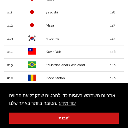
#11
yasushi
148
#12
Masa
147
#13
hilbermann
147
#14
Kevin Yeh
146
#15
Eduardo César Cavalcanti
146
#16
Gedo Stefan
146
#17
Damien
145
אתר זה משתמש בעוגיות כדי להבטיח שתקבל את החוויה
עוד מידע
הטובה ביותר באתר שלנו.
#18
김성환
145
#19
Svh21
145
הבנת!