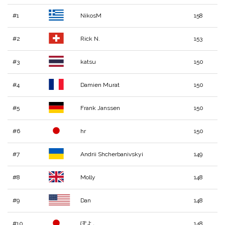
#1
NikosM
158
#2
Rick N.
153
#3
katsu
150
#4
Damien Murat
150
#5
Frank Janssen
150
#6
hr
150
#7
Andrii Shcherbanivskyi
149
#8
Molly
148
#9
Dan
148
#10
ぽよ。
148