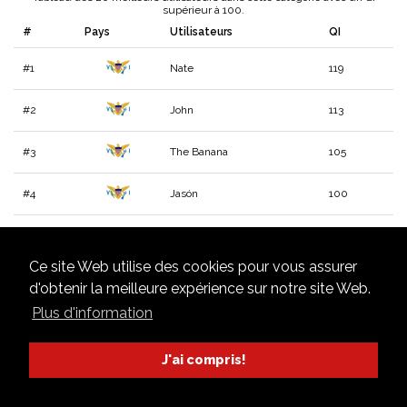
supérieur à 100.
#
Pays
Utilisateurs
QI
#1
Nate
119
#2
John
113
#3
The Banana
105
#4
Jasón
100
Ce site Web utilise des cookies pour vous assurer
d'obtenir la meilleure expérience sur notre site Web.
Plus d'information
J'ai compris!