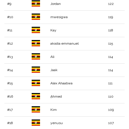
#9
Jordan
122
#10
mwesigwa
119
#11
Kay
118
#12
akodia emmanuel
115
#13
Ali
114
#14
Jaak
114
#15
Alex Ahaabwa
111
#16
ِAhmed
110
#17
Kim
109
#18
yenusu
107