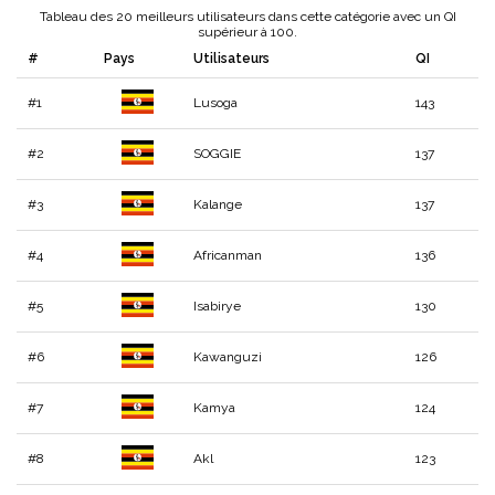
Tableau des 20 meilleurs utilisateurs dans cette catégorie avec un QI
supérieur à 100.
#
Pays
Utilisateurs
QI
#1
Lusoga
143
#2
SOGGIE
137
#3
Kalange
137
#4
Africanman
136
#5
Isabirye
130
#6
Kawanguzi
126
#7
Kamya
124
#8
Akl
123