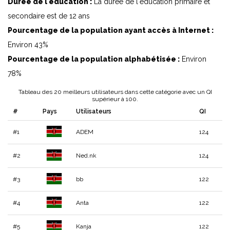
Durée de l'éducation :
La durée de l'éducation primaire et
secondaire est de 12 ans
Pourcentage de la population ayant accès à Internet :
Environ 43%
Pourcentage de la population alphabétisée :
Environ
78%
Tableau des 20 meilleurs utilisateurs dans cette catégorie avec un QI
supérieur à 100.
#
Pays
Utilisateurs
QI
#1
ADEM
124
#2
Ned.nk
124
#3
bb
122
#4
Anta
122
#5
Kanja
122