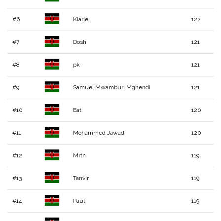
#6
Kiarie
122
#7
Dosh
121
#8
pk
121
#9
Samuel Mwamburi Mghendi
121
#10
Eat
120
#11
Mohammed Jawad
120
#12
Mrtn
119
#13
Tanvir
119
#14
Paul
119