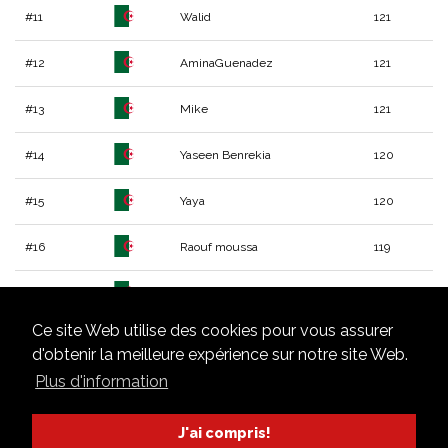
#11
Walid
121
#12
AminaGuenadez
121
#13
Mike
121
#14
Yaseen Benrekia
120
#15
Yaya
120
#16
Raouf moussa
119
#17
Bachir
119
Ce site Web utilise des cookies pour vous assurer
#18
Zaki Masmoudi
119
d'obtenir la meilleure expérience sur notre site Web.
Plus d'information
#19
anis
119
#20
bensikhaled
119
J'ai compris!