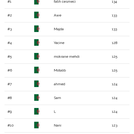
#1
fatih cesmeci
134
#2
Awe
133
#3
Majda
133
#4
Yacine
128
#5
mokrane mehdi
125
#6
Motalib
125
#7
ahmed
124
#8
Sam
124
#9
L
124
#10
Nani
123