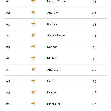
#1
Dimitris Sazos
144
#2
Angie M.
138
#3
Kseniia
134
#4
Spyros Pasias
134
#5
Reaper
132
#6
Michael
131
#7
Andreas T
130
#8
Brain
129
#9
Kurzen
128
#10
BigNuker
126