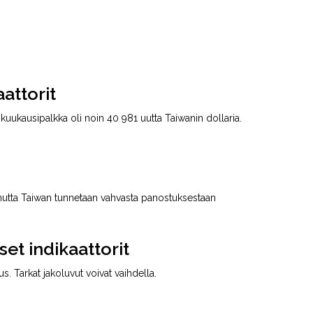
aattorit
ukausipalkka oli noin 40 981 uutta Taiwanin dollaria.
, mutta Taiwan tunnetaan vahvasta panostuksestaan
set indikaattorit
s. Tarkat jakoluvut voivat vaihdella.