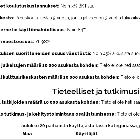
et koulutuskustannukset:
Noin 3% BKT:sta.
kesto:
Peruskoulu kestää 9 vuotta, jonka jälkeen on 3 vuotta lukioai
ternetin käyttömahdollisuus:
Noin 84%.
n väestöosuus:
Yli 98%.
uksen suorittaneiden osuus väestöstä:
Noin 45% aikuisista suori
 julkaisujen määrä 10 000 asukasta kohden:
Tieto ei ole heti saat
ai kulttuurikeskusten määrä 10 000 asukasta kohden:
Tieto ei ol
Tieteelliset ja tutkimusi
a tutkijoiden määrä 10 000 asukasta kohden:
Tieto ei ole heti saat
s tutkimus- ja kehitystoimintaan osallistumisessa:
Tieto ei ole 
Taulukko 20 parhaasta käyttäjästä tässä kategoriassa, 
Maa
Käyttäjät