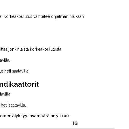
kaa. Korkeakoulutus vaihtelee ohjelman mukaan.
ttaa jonkinlaista korkeakoulutusta.
avilla.
e heti saatavilla.
ndikaattorit
avilla.
heti saatavilla.
joiden älykkyysosamäärä on yli 100.
IQ