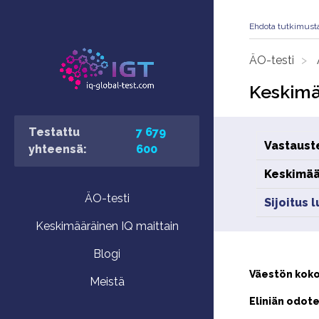
Ehdota tutkimust
ÄO-testi
Keskimä
Testattu
7 679
Vastaust
yhteensä:
600
Keskimää
ÄO-testi
Sijoitus 
Keskimääräinen IQ maittain
Blogi
Väestön koko
Meistä
Eliniän odote