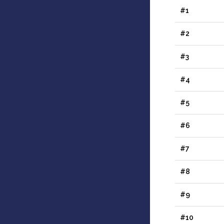
#1
#2
#3
#4
#5
#6
#7
#8
#9
#10