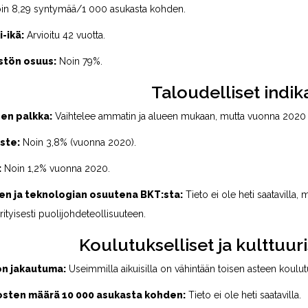
in 8,29 syntymää/1 000 asukasta kohden.
-ikä:
Arvioitu 42 vuotta.
stön osuus:
Noin 79%.
Taloudelliset indik
en palkka:
Vaihtelee ammatin ja alueen mukaan, mutta vuonna 2020 ku
ste:
Noin 3,8% (vuonna 2020).
:
Noin 1,2% vuonna 2020.
een ja teknologian osuutena BKT:sta:
Tieto ei ole heti saatavilla
rityisesti puolijohdeteollisuuteen.
Koulutukselliset ja kulttuuri
n jakautuma:
Useimmilla aikuisilla on vähintään toisen asteen koulutu
osten määrä 10 000 asukasta kohden:
Tieto ei ole heti saatavilla.