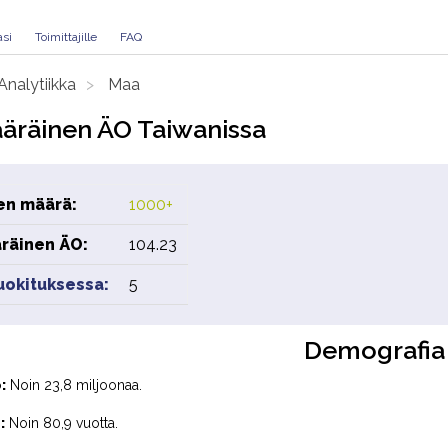
asi
Toimittajille
FAQ
Analytiikka
Maa
äräinen ÄO Taiwanissa
en määrä:
1000+
räinen ÄO:
104.23
luokituksessa:
5
Demografia
:
Noin 23,8 miljoonaa.
:
Noin 80,9 vuotta.