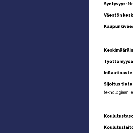
Syntyvyys:
No
Väestön keski
Kaupunkiväe
Keskimääräin
Työttömyysa
Inflaatioaste
Sijoitus tiet
teknologiaan, e
Koulutustaso
Koulutuslait