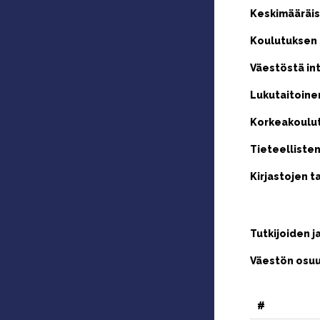
Keskimääräis
Koulutuksen 
Väestöstä in
Lukutaitoine
Korkeakoulut
Tieteellisten
Kirjastojen t
Tutkijoiden j
Väestön osuu
#