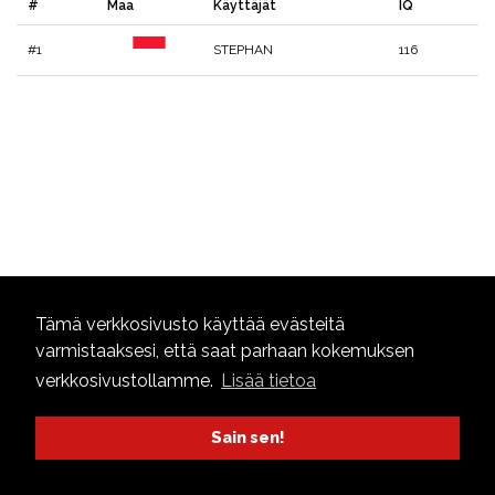
#
Maa
Käyttäjät
IQ
#1
STEPHAN
116
Tämä verkkosivusto käyttää evästeitä
varmistaaksesi, että saat parhaan kokemuksen
verkkosivustollamme.
Lisää tietoa
Sain sen!