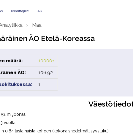
asi
Toimittajille
FAQ
Analytiikka
Maa
äräinen ÄO Etelä-Koreassa
en määrä:
10000+
räinen ÄO:
106.92
luokituksessa:
1
Väestötiedo
 52 miljoonaa.
3 vuotta.
n 0,84 lasta naista kohden (kokonaishedelmällisyysluku).