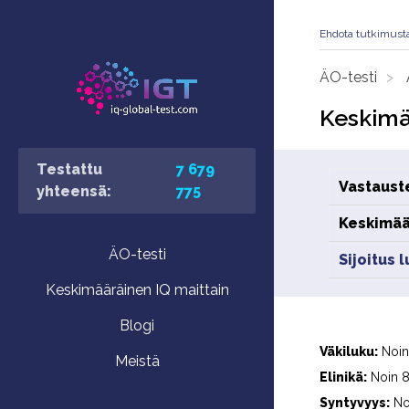
Ehdota tutkimust
ÄO-testi
Keskimä
Testattu
7 679
Vastaust
yhteensä:
775
Keskimää
ÄO-testi
Sijoitus 
Keskimääräinen IQ maittain
Blogi
Väkiluku:
Noin
Meistä
Elinikä:
Noin 8
Syntyvyys:
Noi