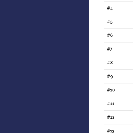
#4
#5
#6
#7
#8
#9
#10
#11
#12
#13