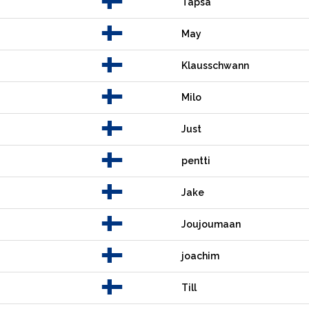
Tapsa
May
Klausschwann
Milo
Just
pentti
Jake
Joujoumaan
joachim
Till