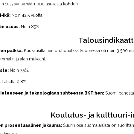
n 10,5 syntymää 1 000 asukasta kohden.
-ikä:
Noin 42,5 vuotta.
ön osuus:
Noin 85%.
Talousindikaatt
en palkka:
Kuukausittainen bruttopalkka Suomessa oli noin 3 500 eur
ammatin ja alan mukaan).
ste:
Noin 7,5%.
:
Lähellä 0,8%.
 tieteeseen ja teknologiaan suhteessa BKT:hen:
Suomi panostaa 
Koulutus- ja kulttuuri-i
n prosentuaalinen jakauma:
Suurin osa suomalaisista on suoritta
tutkinnon.