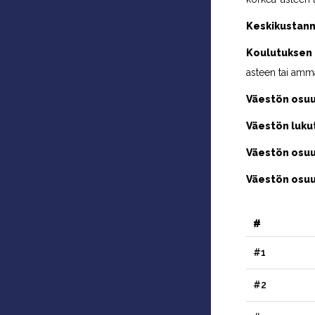
Keskikustann
Koulutuksen 
asteen tai amma
Väestön osuu
Väestön luku
Väestön osuu
Väestön osuus
#
#1
#2