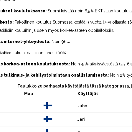
ukset koulutuksessa:
Suomi käyttää noin 6,9% BKT:staan koulutuk
kesto:
Pakollinen koulutus Suomessa kestää 9 vuotta (7-vuotiaasta 16-v
tillisiin kouluihin ja usein myös korkea-asteen oppilaitoksiin.
s internet-yhteydestä:
Noin 96%.
taito:
Lukutaitoaste on lähes 100%.
s korkea-asteen koulutuksesta:
Noin 45% aikuisväestöstä (25–64
 tutkimus- ja kehitystoimintaan osallistumisesta:
Noin 2% työv
Taulukko 20 parhaasta käyttäjästä tässä kategoriassa, 
Maa
Käyttäjät
Juho
Jari