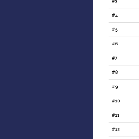
#3
#4
#5
#6
#7
#8
#9
#10
#11
#12