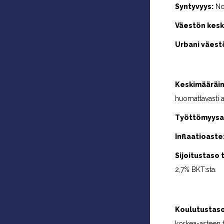
Syntyvyys:
Noi
Väestön keski
Urbani väest
Keskimääräin
huomattavasti 
Työttömyysa
Inflaatioaste
Sijoitustaso
2,7% BKT:sta.
Koulutustaso
korkea-asteen 