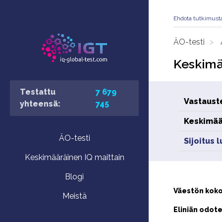
Ehdota tutkimust
ÄO-testi
Keskimä
Testattu
7 679
Vastaust
yhteensä:
745
Keskimää
ÄO-testi
Sijoitus 
Keskimääräinen IQ maittain
Blogi
Väestön koko
Meistä
Eliniän odote