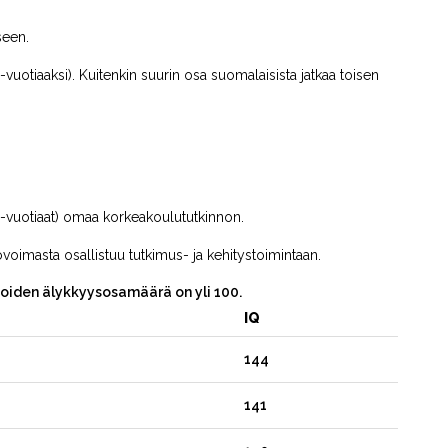
seen.
uotiaaksi). Kuitenkin suurin osa suomalaisista jatkaa toisen
-vuotiaat) omaa korkeakoulututkinnon.
oimasta osallistuu tutkimus- ja kehitystoimintaan.
joiden älykkyysosamäärä on yli 100.
IQ
144
141