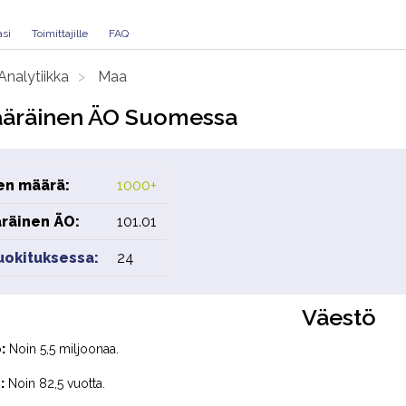
asi
Toimittajille
FAQ
Analytiikka
Maa
äräinen ÄO Suomessa
en määrä:
1000+
räinen ÄO:
101.01
luokituksessa:
24
Väestö
:
Noin 5,5 miljoonaa.
:
Noin 82,5 vuotta.