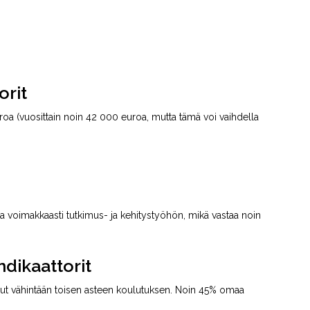
orit
oa (vuosittain noin 42 000 euroa, mutta tämä voi vaihdella
voimakkaasti tutkimus- ja kehitystyöhön, mikä vastaa noin
ndikaattorit
nut vähintään toisen asteen koulutuksen. Noin 45% omaa