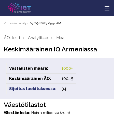
Viimeisin päivitys:
05/09/2025 05:54 AM
ÄO-testi
Analytiikka
Maa
Keskimääräinen IQ Armeniassa
Vastausten määrä:
1000+
Keskimääräinen ÄO:
100.15
Sijoitus luokituksessa:
34
Väestötilastot
Väestön koko:
Noin 3 miljoonaa (2021)