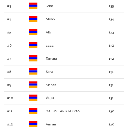
#3
John
135
#4
Meho
134
#5
Alb
133
#6
zzzz
132
#7
Tamara
132
#8
Sona
131
#9
Manas
131
#10
Հաս
131
#11
GALUST ARSHAKYAN
130
#12
Arman
130