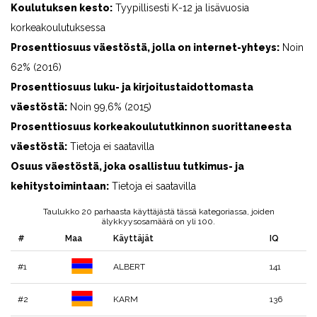
Koulutuksen kesto:
Tyypillisesti K-12 ja lisävuosia
korkeakoulutuksessa
Prosenttiosuus väestöstä, jolla on internet-yhteys:
Noin
62% (2016)
Prosenttiosuus luku- ja kirjoitustaidottomasta
väestöstä:
Noin 99,6% (2015)
Prosenttiosuus korkeakoulututkinnon suorittaneesta
väestöstä:
Tietoja ei saatavilla
Osuus väestöstä, joka osallistuu tutkimus- ja
kehitystoimintaan:
Tietoja ei saatavilla
Taulukko 20 parhaasta käyttäjästä tässä kategoriassa, joiden
älykkyysosamäärä on yli 100.
#
Maa
Käyttäjät
IQ
#1
ALBERT
141
#2
KARM
136