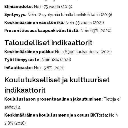
Eliniänodote:
Noin 75 vuotta (2019)
Syntyvyys:
Noin 12 syntymää tuhatta henkilöä kohti (2019)
Keskimääräinen väestön ikä:
Noin 35 vuotta (2021)
Prosenttiosuus kaupunkiväestöstä:
Noin 63% (2020)
Taloudelliset indikaattorit
Keskimääräinen palkka:
Noin $340 kuukaudessa (2021)
Työttömyysaste:
Noin 18% (2021)
Inflaatioaste:
Noin 5,8% (2021)
Koulutukselliset ja kulttuuriset
indikaattorit
Koulutustason prosentuaalinen jakautuminen:
Tietoja ei
saatavilla
Keskimääräinen koulutusmenojen osuus BKT:sta:
Noin
2,8% (2018)