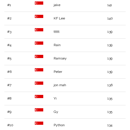
#1
jake
141
#2
KF Lee
140
#3
ttttt
139
#4
Rain
139
#5
Ramsey
139
#6
Peter
139
#7
jon mah
136
#8
Yi
135
#9
Gy
135
#10
Python
134