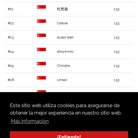
#11
杜悠扬
133
#12
Celine
133
#13
dylan beh
133
#14
ahoykimo
133
#15
Christie
133
#16
Umair
133
#17
Aloysius wong
133
Este sitio web utiliza cookies para asegurarse de
#18
WY
133
obtener la mejor experiencia en nuestro sitio web.
Más información
#19
ryan
132
#20
floppy
131
¡Entiendo!