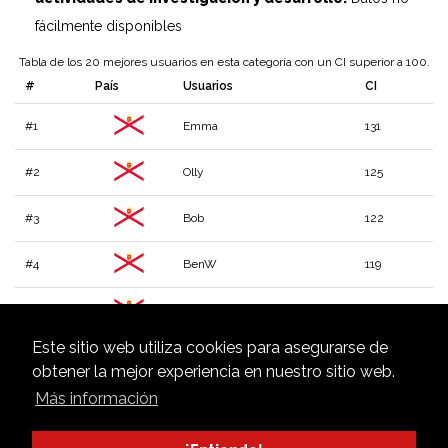
fácilmente disponibles
Tabla de los 20 mejores usuarios en esta categoría con un CI superior a 100.
#
País
Usuarios
CI
#1
Emma
131
#2
Olly
125
#3
Bob
122
#4
BenW
119
#5
Dan
116
Este sitio web utiliza cookies para asegurarse de
#6
Matthew
112
obtener la mejor experiencia en nuestro sitio web.
Más información
#7
Dan Bertrand
110