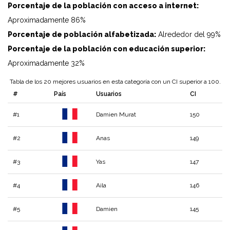
Porcentaje de la población con acceso a internet:
Aproximadamente 86%
Porcentaje de población alfabetizada:
Alrededor del 99%
Porcentaje de la población con educación superior:
Aproximadamente 32%
Tabla de los 20 mejores usuarios en esta categoría con un CI superior a 100.
#
País
Usuarios
CI
#1
Damien Murat
150
#2
Anas
149
#3
Yas
147
#4
Aila
146
#5
Damien
145