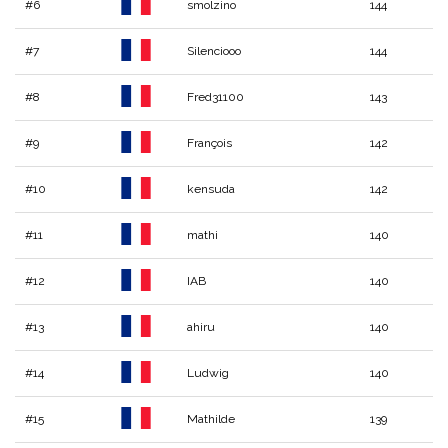
#6
smolzino
144
#7
Silenciooo
144
#8
Fred31100
143
#9
François
142
#10
kensuda
142
#11
mathi
140
#12
IAB
140
#13
ahiru
140
#14
Ludwig
140
#15
Mathilde
139