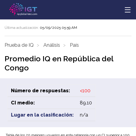
Última actualización:
05/09/2025 05:59 AM
Prueba de IQ
Análisis
País
Promedio IQ en República del
Congo
Número de respuestas:
<100
CI medio:
89.10
Lugar en la clasificación:
n/a
Tabla de los 20 mejores usuarios en esta categoría con un CI superior a 100.