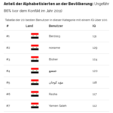
Anteil der Alphabetisierten an der Bevölkerung:
Ungefähr
86% (vor dem Konflikt im Jahr 2011)
Tabelle der 20 besten Benutzer in dieser Kategorie mit einem IQ über 100.
#
Land
Benutzer
IQ
#1
Ber2oo3
131
#2
noname
129
#3
Bisher
124
#4
ععععع
120
#5
مؤيد كوجان
118
#6
Rasha
117
#7
Yamen Saleh
112