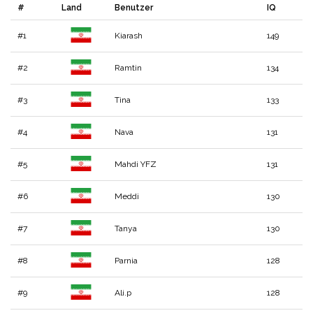
#
Land
Benutzer
IQ
#1
Kiarash
149
#2
Ramtin
134
#3
Tina
133
#4
Nava
131
#5
Mahdi YFZ
131
#6
Meddi
130
#7
Tanya
130
#8
Parnia
128
#9
Ali.p
128