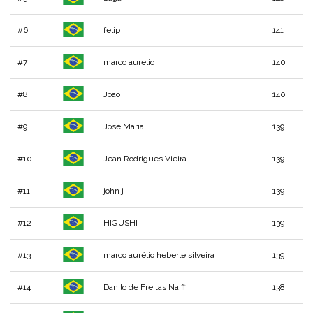
#6
felip
141
#7
marco aurelio
140
#8
João
140
#9
José Maria
139
#10
Jean Rodrigues Vieira
139
#11
john j
139
#12
HIGUSHI
139
#13
marco aurélio heberle silveira
139
#14
Danilo de Freitas Naiff
138