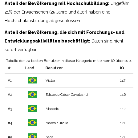
Anteil der Bevölkerung mit Hochschulbildung:
Ungefähr
21% der Erwachsenen (25 Jahre und älter) haben eine
Hochschulausbildung abgeschlossen.
Anteil der Bevölkerung, die sich mit Forschungs- und
Entwicklungsaktivitäten beschäftigt:
Daten sind nicht
sofort verfügbar.
Tabelle der 20 besten Benutzer in dieser Kategorie mit einem IQ über 100.
#
Land
Benutzer
IQ
#1
Victor
147
#2
Eduardo César Cavalcanti
146
#3
Maced0
142
#4
marco aurelio
141
#5
baga
141