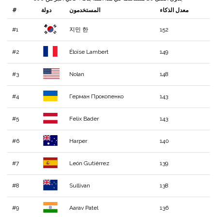
معدل الذكاء
المستخدمون
دولة
#
#1
지민 한
152
#2
Éloïse Lambert
149
#3
Nolan
148
#4
Герман Прокопенко
143
#5
Felix Bader
143
#6
Harper
140
#7
León Gutiérrez
139
#8
Sullivan
138
#9
Aarav Patel
136