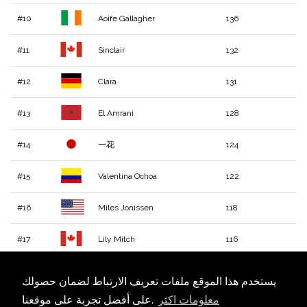
#10
Aoife Gallagher
136
#11
Sinclair
132
#12
Clara
131
#13
El Amrani
128
#14
一花
124
#15
Valentina Ochoa
122
#16
Miles Jonissen
118
#17
Lily Mitch
116
#18
Matías Martez
114
يستخدم هذا الموقع ملفات تعريف الارتباط لضمان حصولك
معلومات اكثر
على أفضل تجربة على موقعنا.
#19
Elena Ivanovici
114